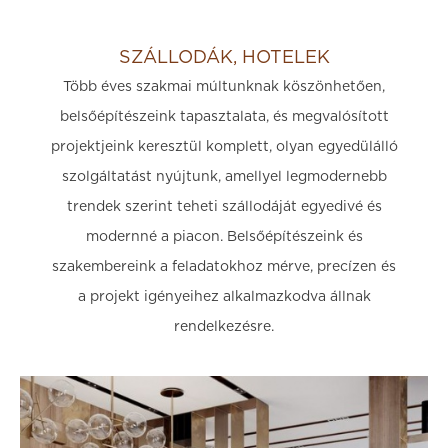
SZÁLLODÁK, HOTELEK
Több éves szakmai múltunknak köszönhetően,
belsőépítészeink tapasztalata, és megvalósított
projektjeink keresztül komplett, olyan egyedülálló
szolgáltatást nyújtunk, amellyel legmodernebb
trendek szerint teheti szállodáját egyedivé és
modernné a piacon. Belsőépítészeink és
szakembereink a feladatokhoz mérve, precízen és
a projekt igényeihez alkalmazkodva állnak
rendelkezésre.​