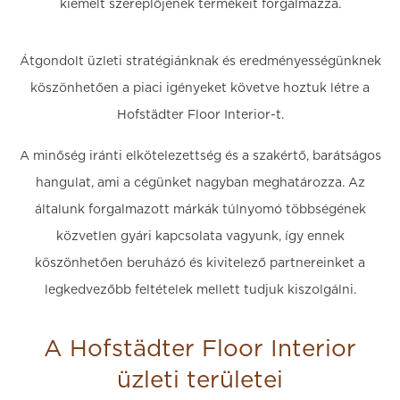
kiemelt szereplőjének termékeit forgalmazza.
Átgondolt üzleti stratégiánknak és eredményességünknek
köszönhetően a piaci igényeket követve hoztuk létre a
Hofstädter Floor Interior-t.
A minőség iránti elkötelezettség és a szakértő, barátságos
hangulat, ami a cégünket nagyban meghatározza. Az
általunk forgalmazott márkák túlnyomó többségének
közvetlen gyári kapcsolata vagyunk, így ennek
köszönhetően beruházó és kivitelező partnereinket a
legkedvezőbb feltételek mellett tudjuk kiszolgálni.
A Hofstädter Floor Interior
üzleti területei