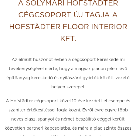
A SOLYMÁRI HOFSTÄDTER
CÉGCSOPORT ÚJ TAGJA A
HOFSTÄDTER FLOOR INTERIOR
KFT.
Az elmúlt huszonöt évben a cégcsoport kereskedelmi
tevékenységével elérte, hogy a magyar piacon jelen lévő
építőanyag kereskedő és nyílászáró gyártók között vezető
helyen szerepel.
A Hofstädter cégcsoport közel 10 éve kezdett el csempe és
szaniter értékesítéssel foglalkozni. Évről évre egyre több
neves olasz, spanyol és német beszállító céggel került
közvetlen partneri kapcsolatba, és mára a piac szinte összes