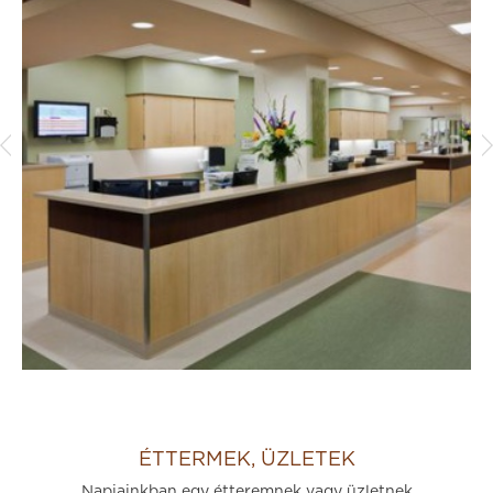
ÉTTERMEK, ÜZLETEK
Napjainkban egy étteremnek vagy üzletnek