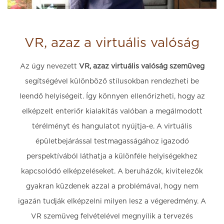
VR, azaz a virtuális valóság
Az úgy nevezett
VR, azaz virtuális valóság szemüveg
segítségével különböző stílusokban rendezheti be
leendő helyiségeit. Így könnyen ellenőrizheti, hogy az
elképzelt enteriőr kialakítás valóban a megálmodott
térélményt és hangulatot nyújtja-e. A virtuális
épületbejárással testmagasságához igazodó
perspektívából láthatja a különféle helyiségekhez
kapcsolódó elképzeléseket. A beruházók, kivitelezők
gyakran küzdenek azzal a problémával, hogy nem
igazán tudják elképzelni milyen lesz a végeredmény. A
VR szemüveg felvételével megnyílik a tervezés