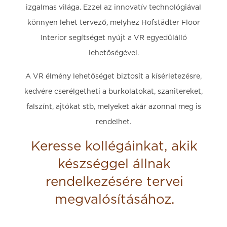
izgalmas világa. Ezzel az innovatív technológiával
könnyen lehet tervező, melyhez Hofstädter Floor
Interior segítséget nyújt a VR egyedülálló
lehetőségével.
A VR élmény lehetőséget biztosít a kísérletezésre,
kedvére cserélgetheti a burkolatokat, szanitereket,
falszínt, ajtókat stb, melyeket akár azonnal meg is
rendelhet.
Keresse kollégáinkat, akik
készséggel állnak
rendelkezésére tervei
megvalósításához.