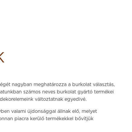
K
iségét nagyban meghatározza a burkolat választás,
latunkban számos neves burkolat gyártó termékei
dekorelemeink változtatnak egyedivé.
ben valami újdonsággal állnak elő, melyet
onnan piacra kerülő termékekkel bővítjük