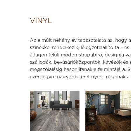
VINYL
Az elmúlt néhány év tapasztalata az, hogy a
színekkel rendelkezik, lélegzetelállító fa – é
átlagon felüli módon strapabíró, designja var
szállodák, bevásárlóközpontok, kávézók és é
megszólalásig hasonlítanak a fa mintájára. S
ezért egyre nagyobb teret nyert magának a