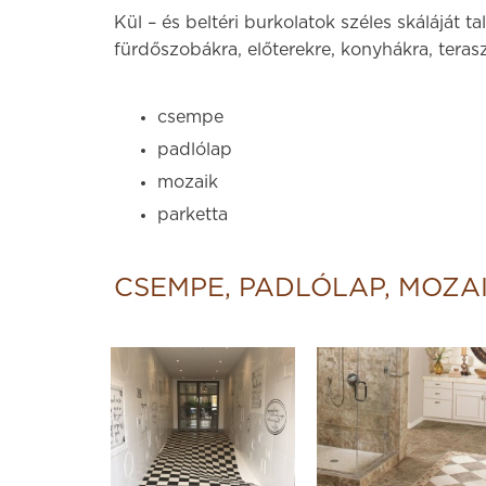
Kül – és beltéri burkolatok széles skáláját t
fürdőszobákra, előterekre, konyhákra, tera
csempe
padlólap
mozaik
parketta
CSEMPE, PADLÓLAP, MOZA