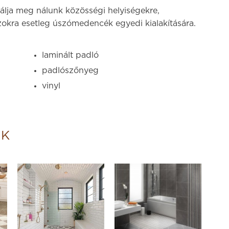
alálja meg nálunk közösségi helyiségekre,
szokra esetleg úszómedencék egyedi kialakítására.
laminált padló
padlószőnyeg
vinyl
IK