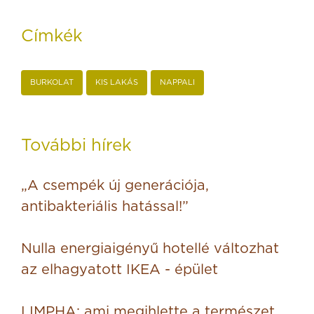
Címkék
BURKOLAT
KIS LAKÁS
NAPPALI
További hírek
„A csempék új generációja,
antibakteriális hatással!”
Nulla energiaigényű hotellé változhat
az elhagyatott IKEA - épület
LIMPHA: ami megihlette a természet